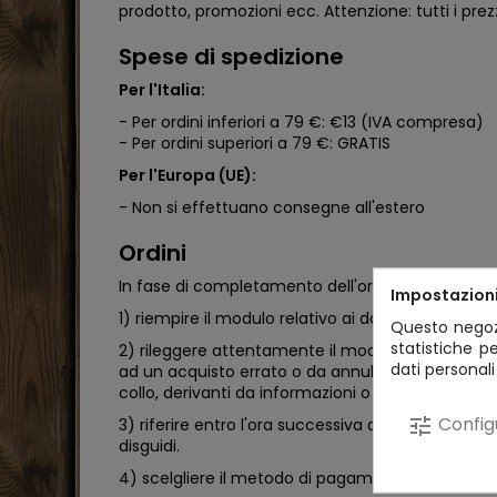
prodotto, promozioni ecc. Attenzione: tutti i prezz
Spese di spedizione
Per l'Italia:
- Per ordini inferiori a 79 €: €13 (IVA compresa)
- Per ordini superiori a 79 €: GRATIS
Per l'Europa (UE):
- Non si effettuano consegne all'estero
Ordini
In fase di completamento dell'ordine al Cliente vi
Impostazioni
1) riempire il modulo relativo ai dati personali; è
Questo negozi
statistiche p
2) rileggere attentamente il modulo, in tutte le su
dati personali
ad un acquisto errato o da annullare e non reso 
collo, derivanti da informazioni o dati erroneament
Config
tune
3) riferire entro l'ora successiva all’ordine effet
disguidi.
4) scelgliere il metodo di pagamento: