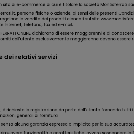
sito di e-commerce di cui è titolare la società Montisferrati sa
rati.it, persone fisiche o aziende, ai sensi delle presenti Condiz
 regolano le vendite dei prodotti elencati sul sito www.montisferrati
e Internet, telefono, fax ed e-mail.
NTISFERRATI ONLINE dichiarano di essere maggiorenni e di conoscer
l forniti dall'utente esclusivamente maggiorenne devono essere rea
dei relativi servizi
, è richiesta la registrazione da parte dell'utente fornendo tutti i 
dizioni generali di fornitura.
'è, senza alcuna garanzia espressa o implicita per la sua accuratez
ere o rimuovere funzionalità e caratteristiche, ovvero sospendere 