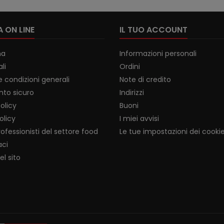
 ON LINE
IL TUO ACCOUNT
na
Informazioni personali
li
Ordini
e condizioni generali
Note di credito
to sicuro
Indirizzi
olicy
Buoni
olicy
I miei avvisi
rofessionisti del settore food
Le tue impostazioni dei cooki
aci
l sito