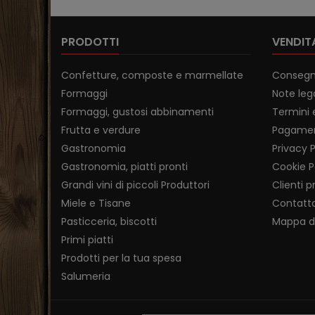
PRODOTTI
VENDITA
Confetture, composte e marmellate
Conseg
Formaggi
Note lega
Formaggi, gustosi abbinamenti
Termini 
Frutta e verdure
Pagamen
Gastronomia
Privacy P
Gastronomia, piatti pronti
Cookie P
Grandi vini di piccoli Produttori
Clienti p
Miele e Tisane
Contatt
Pasticceria, biscotti
Mappa de
Primi piatti
Prodotti per la tua spesa
Salumeria