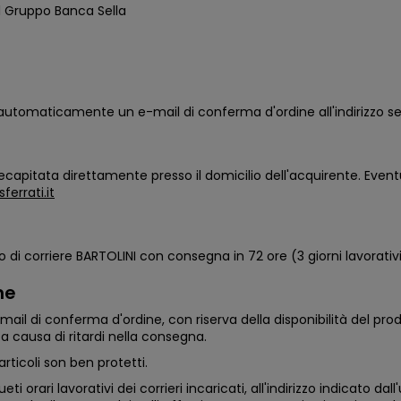
l Gruppo Banca Sella
iata automaticamente un e-mail di conferma d'ordine all'indirizzo 
recapitata direttamente presso il domicilio dell'acquirente. Event
errati.it
o di corriere BARTOLINI con consegna in 72 ore (3 giorni lavorativi
ne
 mail di conferma d'ordine, con riserva della disponibilità del pro
 a causa di ritardi nella consegna.
rticoli son ben protetti.
 orari lavorativi dei corrieri incaricati, all'indirizzo indicato 