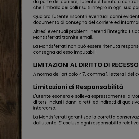
da parte del corriere, l'utente è tenuto a contro
che l'imballo dei colli risulti integro in ogni 
Qualora l'utente riscontri eventuali danni evident
documento di consegna del corriere ed informar
Altresì eventuali problemi inerenti l'integrità fi
Montisferrati tramite email.
La Montisferrati non può essere ritenuta respons
consegna ad esso imputabili.
LIMITAZIONI AL DIRITTO DI RECESS
A norma dell'articolo 47, comma 1, lettera l del c
Limitazioni di Responsabilità
L'utente esonera e solleva espressamente la Mont
di terzi inclusi i danni diretti ed indiretti di qua
intercorso.
La Montisferrati garantisce la corretta conserva
dall'utente. E' esclusa ogni responsabilità rela