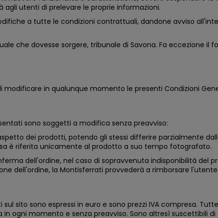
agli utenti di prelevare le proprie informazioni.
modifiche a tutte le condizioni contrattuali, dandone avviso all'inte
ale che dovesse sorgere, tribunale di Savona. Fa eccezione il f
ile di modificare in qualunque momento le presenti Condizioni Gener
resentati sono soggetti a modifica senza preavviso:
spetto dei prodotti, potendo gli stessi differire parzialmente da
a è riferita unicamente al prodotto a suo tempo fotografato.
ferma dell'ordine, nel caso di sopravvenuta indisponibilità del p
 dell'ordine, la Montisferrati provvederà a rimborsare l'utente d
ati sul sito sono espressi in euro e sono prezzi IVA compresa. Tutt
ica in ogni momento e senza preavviso. Sono altresì suscettibili di 