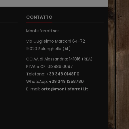
CONTATTO
Montisferrati sas
Via Guglielmo Marconi 64-72
15020 Solonghello (AL)
CCIAA di Alessandria: 141816 (REA)
P.IVA e CF: 01388610097
Telefono:
+39 348 0148110
e
WhatsApp:
+39 349 1358780
E-mail:
orto@montisferrati.it