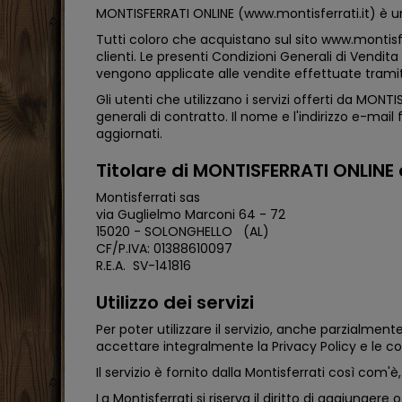
MONTISFERRATI ONLINE (www.montisferrati.it) è un 
Tutti coloro che acquistano sul sito www.montisfer
clienti. Le presenti Condizioni Generali di Vendita
vengono applicate alle vendite effettuate tramit
Gli utenti che utilizzano i servizi offerti da MO
generali di contratto. Il nome e l'indirizzo e-mai
aggiornati.
Titolare di MONTISFERRATI ONLINE e 
Montisferrati sas
via Guglielmo Marconi 64 - 72
15020 - SOLONGHELLO (AL)
CF/P.IVA: 01388610097
R.E.A. SV-141816
Utilizzo dei servizi
Per poter utilizzare il servizio, anche parzialmente
accettare integralmente la Privacy Policy e le con
Il servizio è fornito dalla Montisferrati così com
La Montisferrati si riserva il diritto di aggiung