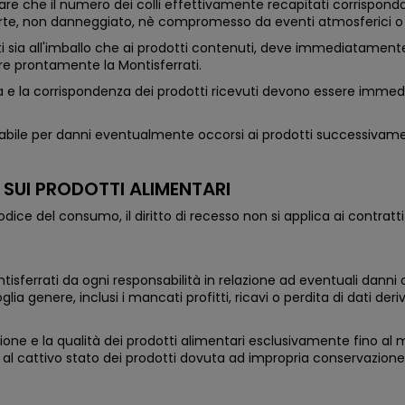
llare che il numero dei colli effettivamente recapitati corrispon
sua parte, non danneggiato, nè compromesso da eventi atmosferici
i sia all'imballo che ai prodotti contenuti, deve immediatamente c
e prontamente la Montisferrati.
sica e la corrispondenza dei prodotti ricevuti devono essere imme
abile per danni eventualmente occorsi ai prodotti successivament
O SUI PRODOTTI ALIMENTARI
odice del consumo, il diritto di recesso non si applica ai contratt
isferrati da ogni responsabilità in relazione ad eventuali danni
lsivoglia genere, inclusi i mancati profitti, ricavi o perdita di dati
zione e la qualità dei prodotti alimentari esclusivamente fino a
tiva al cattivo stato dei prodotti dovuta ad impropria conservaz