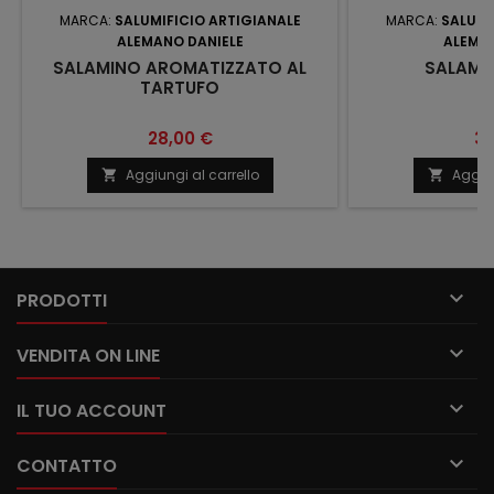
MARCA:
SALUMIFICIO ARTIGIANALE
MARCA:
SALUMI
ALEMANO DANIELE
ALEMAN
SALAMINO AROMATIZZATO AL
SALAMI
TARTUFO
Prezzo
Pr
28,00 €
30
Aggiungi al carrello
Aggiun



PRODOTTI

VENDITA ON LINE

IL TUO ACCOUNT

CONTATTO