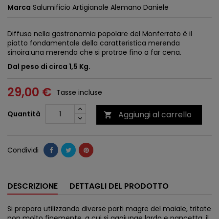
Marca
Salumificio Artigianale Alemano Daniele
Diffuso nella gastronomia popolare del Monferrato è il
piatto fondamentale della caratteristica merenda
sinoira:una merenda che si protrae fino a far cena.
Dal peso di circa 1,5 Kg.
29,00 €
Tasse incluse
Quantità
Aggiungi al carrello

Condividi
DESCRIZIONE
DETTAGLI DEL PRODOTTO
Si prepara utilizzando diverse parti magre del maiale, tritate
non molto finemente, a cui si aggiunge lardo e pancetta, il