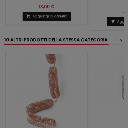
Prezzo
13,00 €
Pr
41
Aggiungi al carrello

Aggiun

10 ALTRI PRODOTTI DELLA STESSA CATEGORIA:
<
>